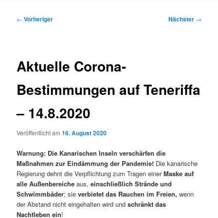
Inhalt
Beitragsnavigation
←
Vorheriger
Nächster
→
springen
Aktuelle Corona-
Bestimmungen auf Teneriffa
– 14.8.2020
Veröffentlicht am
16. August 2020
Warnung: Die Kanarischen Inseln verschärfen die
Maßnahmen zur Eindämmung der Pandemie!
Die kanarische
Regierung dehnt die Verpflichtung zum Tragen einer
Maske auf
alle Außenbereiche
aus,
einschließlich Strände und
Schwimmbäder
; sie
verbietet das Rauchen im Freien,
wenn
der Abstand nicht eingehalten wird und
schränkt das
Nachtleben ein
!