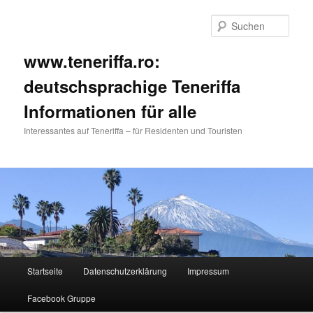
Such
www.teneriffa.ro:
deutschsprachige Teneriffa
Informationen für alle
Interessantes auf Teneriffa – für Residenten und Touristen
Hauptmenü
Startseite
Datenschutzerklärung
Impressum
Zum
Facebook Gruppe
primären