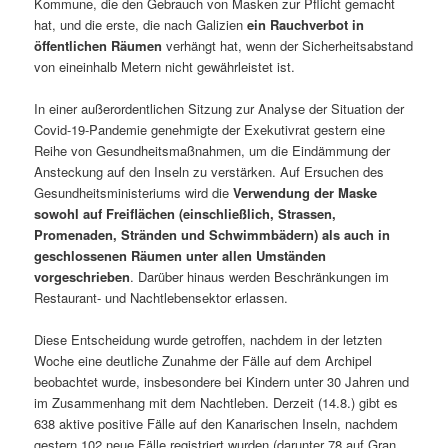
Kommune, die den Gebrauch von Masken zur Pflicht gemacht
hat, und die erste, die nach Galizien
ein Rauchverbot in
öffentlichen Räumen
verhängt hat, wenn der Sicherheitsabstand
von eineinhalb Metern nicht gewährleistet ist.
In einer außerordentlichen Sitzung zur Analyse der Situation der
Covid-19-Pandemie genehmigte der Exekutivrat gestern eine
Reihe von Gesundheitsmaßnahmen, um die Eindämmung der
Ansteckung auf den Inseln zu verstärken. Auf Ersuchen des
Gesundheitsministeriums wird die
Verwendung der Maske
sowohl auf Freiflächen (einschließlich, Strassen,
Promenaden, Stränden und Schwimmbädern) als auch in
geschlossenen Räumen unter allen Umständen
vorgeschrieben
. Darüber hinaus werden Beschränkungen im
Restaurant- und Nachtlebensektor erlassen.
Diese Entscheidung wurde getroffen, nachdem in der letzten
Woche eine deutliche Zunahme der Fälle auf dem Archipel
beobachtet wurde, insbesondere bei Kindern unter 30 Jahren und
im Zusammenhang mit dem Nachtleben. Derzeit (14.8.) gibt es
638 aktive positive Fälle auf den Kanarischen Inseln, nachdem
gestern 102 neue Fälle registriert wurden (darunter 78 auf Gran