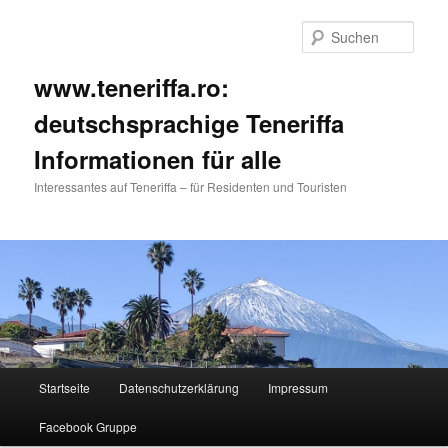
Such
www.teneriffa.ro:
deutschsprachige Teneriffa
Informationen für alle
Interessantes auf Teneriffa – für Residenten und Touristen
Hauptmenü
Startseite
Datenschutzerklärung
Impressum
Zum
Facebook Gruppe
primären