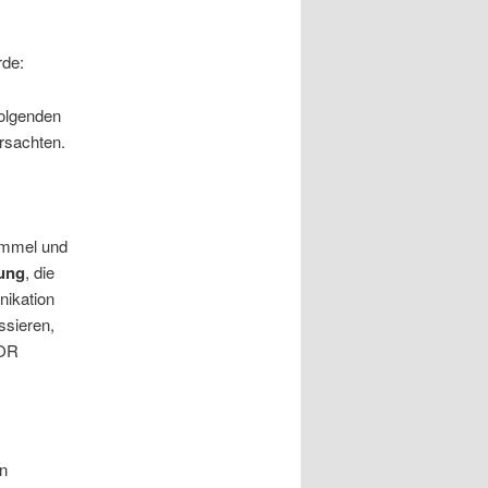
rde:
folgenden
rsachten.
Himmel und
hung
, die
nikation
ssieren,
GOR
en