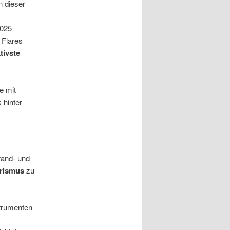
n dieser
2025
 Flares
tivste
e mit
 hinter
trand- und
urismus
zu
trumenten