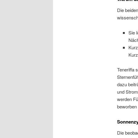
Die beide
wissenscha
Sie 
Näch
Kurz
Kurz
Teneriffa 
Sternenfü
dazu beit
und Stromn
werden Fü
beworben –
Sonnenzy
Die beoba