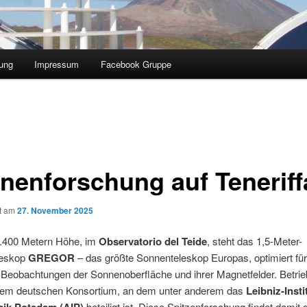
ung
Impressum
Facebook Gruppe
nenforschung auf Teneriff
ht am
27. November 2025
2.400 Metern Höhe, im
Observatorio del Teide
, steht das 1,5‑Meter-
leskop
GREGOR
– das größte Sonnenteleskop Europas, optimiert fü
te Beobachtungen der Sonnenoberfläche und ihrer Magnetfelder. Betrie
nem deutschen Konsortium, an dem unter anderem das
Leibniz-Insti
beteiligt ist. Diese Spitzenforschung findet damit d