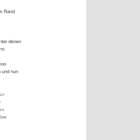
am Rand
nter denen
nn.
von
 und nun
der
e
er,
sdam