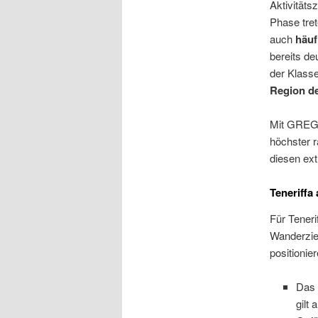
Aktivitäts
Phase tre
auch
häuf
bereits de
der Klasse
Region de
Mit GREGOR
höchster r
diesen ex
Teneriffa
Für Teneri
Wanderzie
positionier
Das 
gilt