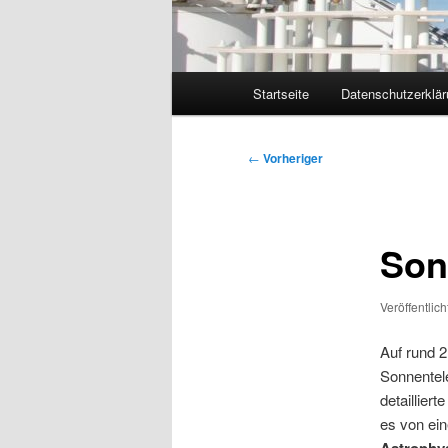
Hauptmenü
Startseite
Datenschutzerklär
Zum
primären
Beitragsnavigation
←
Vorheriger
Inhalt
springen
Son
Veröffentlic
Auf rund 
Sonnente
detaillier
es von ei