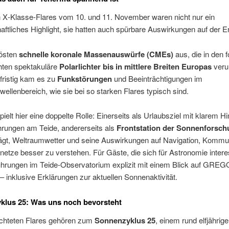
n X‑Klasse-Flares vom 10. und 11. November waren nicht nur ein
ftliches Highlight, sie hatten auch spürbare Auswirkungen auf der E
lösten
schnelle koronale Massenauswürfe (CMEs)
aus, die in den 
ten spektakuläre
Polarlichter bis in mittlere Breiten Europas
veru
fristig kam es zu
Funkstörungen
und Beeinträchtigungen im
wellenbereich, wie sie bei so starken Flares typisch sind.
spielt hier eine doppelte Rolle: Einerseits als Urlaubsziel mit klarem 
hrungen am Teide, andererseits als
Frontstation der Sonnenforsc
rägt, Weltraumwetter und seine Auswirkungen auf Navigation, Kommu
etze besser zu verstehen. Für Gäste, die sich für Astronomie intere
hrungen im Teide-Observatorium explizit mit einem Blick auf GRE
 inklusive Erklärungen zur aktuellen Sonnenaktivität.
klus 25: Was uns noch bevorsteht
chteten Flares gehören zum
Sonnenzyklus 25
, einem rund elfjährig