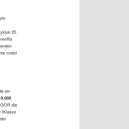
ehr
zyklus 25
neriffa
henden
ares meist
s
e ein
10.000
REGOR die
e (Klasse
lder