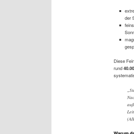
ext
der 
fein
Sonn
magn
gesp
Diese Fei
rund
40.0
systemati
​„S
Nac
auß
Lei
(AI
Warum das