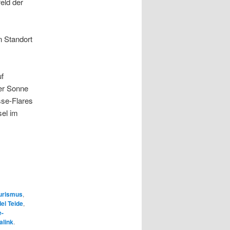
eld der
n Standort
uf
er Sonne
sse-Flares
sel im
urismus
,
el Teide
,
e-
alink
.