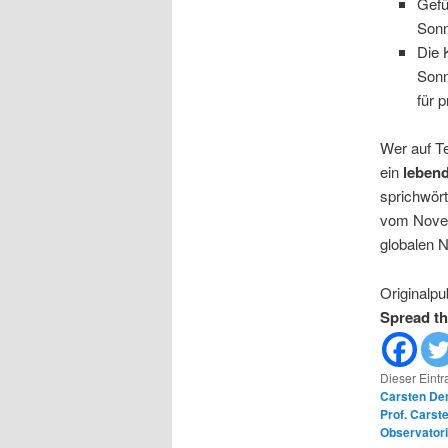
Gefü
Sonn
Die 
Sonn
für 
Wer auf Te
ein
leben
sprichwör
vom Novemb
globalen 
Originalpu
Spread th
Dieser Eint
Carsten De
Prof. Carst
Observator