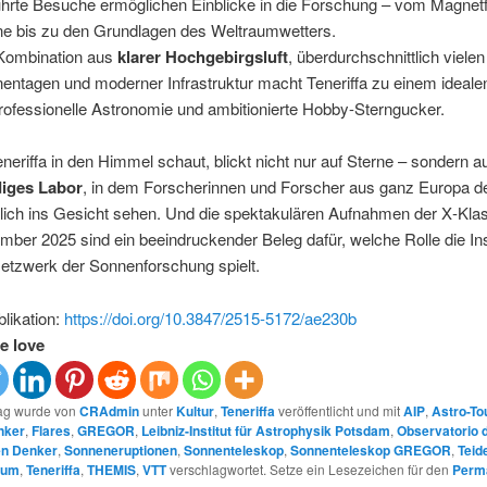
hrte Besuche ermöglichen Einblicke in die Forschung – vom Magnetf
e bis zu den Grundlagen des Weltraumwetters.
Kombination aus
klarer Hochgebirgsluft
, überdurchschnittlich vielen
entagen und moderner Infrastruktur macht Teneriffa zu einem ideale
professionelle Astronomie und ambitionierte Hobby-Sterngucker.
neriffa in den Himmel schaut, blickt nicht nur auf Sterne – sondern a
diges Labor
, in dem Forscherinnen und Forscher aus ganz Europa d
tlich ins Gesicht sehen. Und die spektakulären Aufnahmen der X‑Kla
er 2025 sind ein beeindruckender Beleg dafür, welche Rolle die In
Netzwerk der Sonnenforschung spielt.
blikation:
https://doi.org/10.3847/2515-5172/ae230b
e love
rag wurde von
CRAdmin
unter
Kultur
,
Teneriffa
veröffentlicht und mit
AIP
,
Astro-To
nker
,
Flares
,
GREGOR
,
Leibniz-Institut für Astrophysik Potsdam
,
Observatorio d
en Denker
,
Sonneneruptionen
,
Sonnenteleskop
,
Sonnenteleskop GREGOR
,
Teid
ium
,
Teneriffa
,
THEMIS
,
VTT
verschlagwortet. Setze ein Lesezeichen für den
Perm