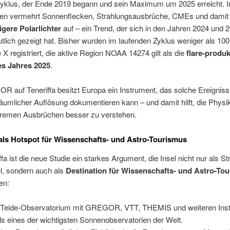
zyklus, der Ende 2019 begann und sein Maximum um 2025 erreicht. I
ten vermehrt Sonnenflecken, Strahlungsausbrüche, CMEs und damit
igere Polarlichter
auf – ein Trend, der sich in den Jahren 2024 und 
utlich gezeigt hat. Bisher wurden im laufenden Zyklus weniger als 100
 X registriert, die aktive Region NOAA 14274 gilt als die
flare-produk
s Jahres 2025
.
 auf Teneriffa besitzt Europa ein Instrument, das solche Ereigniss
äumlicher Auflösung dokumentieren kann – und damit hilft, die Physik
tremen Ausbrüchen besser zu verstehen.
 als Hotspot für Wissenschafts- und Astro-Tourismus
ffa ist die neue Studie ein starkes Argument, die Insel nicht nur als S
l, sondern auch als
Destination für Wissenschafts- und Astro-To
en:
Teide-Observatorium mit GREGOR, VTT, THEMIS und weiteren Ins
 als eines der wichtigsten Sonnenobservatorien der Welt.