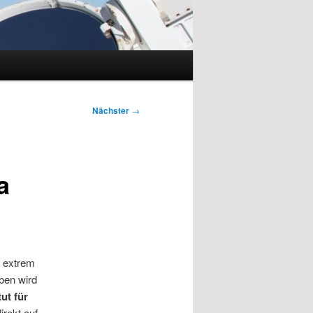
Nächster
→
a
r extrem
ben wird
tut für
irekt auf