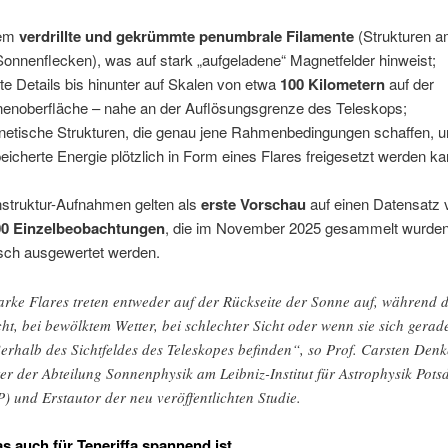
rem
verdrillte und gekrümmte penumbrale Filamente
(Strukturen 
Sonnenflecken), was auf stark „aufgeladene“ Magnetfelder hinweist;
ste Details bis hinunter auf Skalen von etwa
100 Kilometern
auf der
enoberfläche – nahe an der Auflösungsgrenze des Teleskops;
etische Strukturen, die genau jene Rahmenbedingungen schaffen, u
eicherte Energie plötzlich in Form eines Flares freigesetzt werden ka
nstruktur-Aufnahmen gelten als
erste Vorschau
auf einen Datensatz 
00 Einzelbeobachtungen
, die im November 2025 gesammelt wurden
sch ausgewertet werden.
tarke Flares treten entweder auf der Rückseite der Sonne auf, während 
ht, bei bewölktem Wetter, bei schlechter Sicht oder wenn sie sich gerad
erhalb des Sichtfeldes des Teleskopes befinden“, so Prof. Carsten Denk
ter der Abteilung Sonnenphysik am Leibniz-Institut für Astrophysik Pot
P) und Erstautor der neu veröffentlichten Studie.
 auch für Teneriffa spannend ist