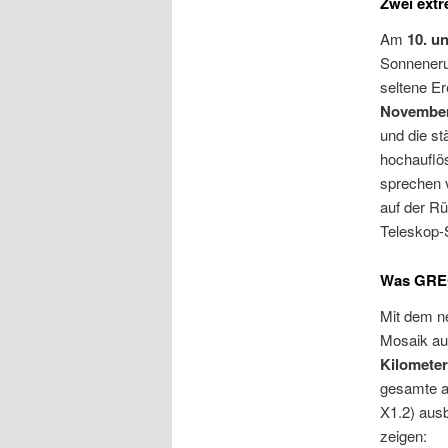
​Zwei ext
Am
10. u
Sonnenerup
seltene Er
November
und die st
hochauflö
sprechen v
auf der Rü
Teleskop-S
Was GREG
Mit dem 
Mosaik a
Kilomete
gesamte ak
X1.2) ausb
zeigen: