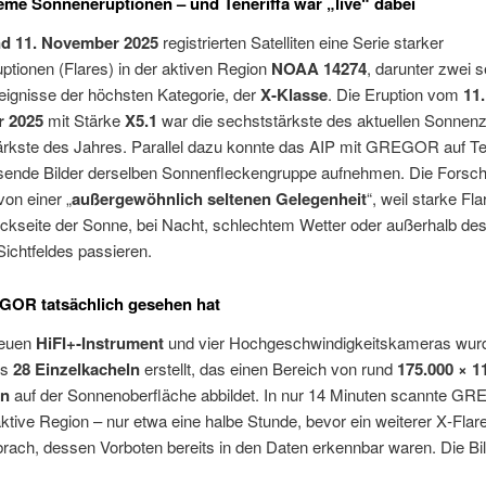
reme Sonneneruptionen – und Teneriffa war „live“ dabei
nd 11. November 2025
registrierten Satelliten eine Serie starker
tionen (Flares) in der aktiven Region
NOAA 14274
, darunter zwei s
eignisse der höchsten Kategorie, der
X‑Klasse
. Die Eruption vom
11.
 2025
mit Stärke
X5.1
war die sechststärkste des aktuellen Sonnen
ärkste des Jahres. Parallel dazu konnte das AIP mit GREGOR auf Te
sende Bilder derselben Sonnenfleckengruppe aufnehmen. Die Forsc
on einer „
außergewöhnlich seltenen Gelegenheit
“, weil starke Fl
ckseite der Sonne, bei Nacht, schlechtem Wetter oder außerhalb de
ichtfeldes passieren.
OR tatsächlich gesehen hat
neuen
HiFI+‑Instrument
und vier Hochgeschwindigkeitskameras wurd
us
28 Einzelkacheln
erstellt, das einen Bereich von rund
175.000 × 1
rn
auf der Sonnenoberfläche abbildet. In nur 14 Minuten scannte G
tive Region – nur etwa eine halbe Stunde, bevor ein weiterer X‑Flar
rach, dessen Vorboten bereits in den Daten erkennbar waren. Die Bi