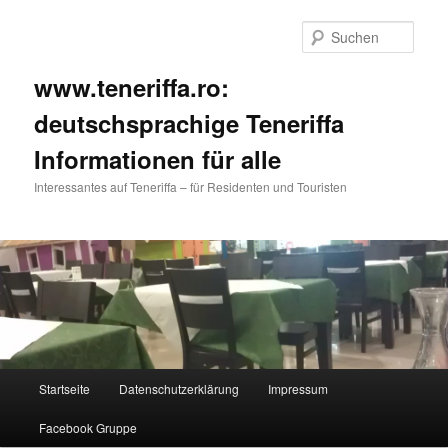
Such
www.teneriffa.ro:
deutschsprachige Teneriffa
Informationen für alle
Interessantes auf Teneriffa – für Residenten und Touristen
Hauptmenü
Startseite
Datenschutzerklärung
Impressum
Zum
Facebook Gruppe
primären