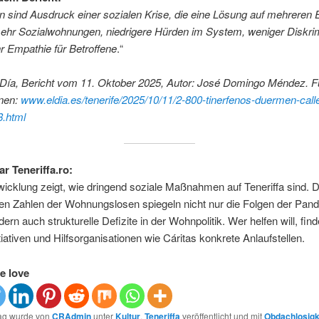
n sind Ausdruck einer sozialen Krise, die eine Lösung auf mehreren
mehr Sozialwohnungen, niedrigere Hürden im System, weniger Diskri
r Empathie für Betroffene
.“
 Día, Bericht vom 11. Oktober 2025, Autor: José Domingo Méndez. F
onen:
www.eldia.es/tenerife/2025/10/11/2-800-tinerfenos-duermen-call
.html
 Teneriffa.ro:
icklung zeigt, wie dringend soziale Maßnahmen auf Teneriffa sind. D
en Zahlen der Wohnungslosen spiegeln nicht nur die Folgen der Pan
ern auch strukturelle Defizite in der Wohnpolitik. Wer helfen will, find
itiativen und Hilfsorganisationen wie Cáritas konkrete Anlaufstellen.
e love
rag wurde von
CRAdmin
unter
Kultur
,
Teneriffa
veröffentlicht und mit
Obdachlosigk