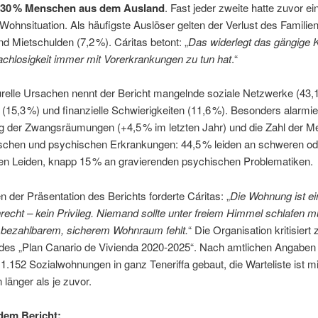
t 30 % Menschen aus dem Ausland
. Fast jeder zweite hatte zuvor ei
Wohnsituation. Als häufigste Auslöser gelten der Verlust des Famili
nd Mietschulden (7,2 %). Cáritas betont: „
Das widerlegt das gängige K
chlosigkeit immer mit Vorerkrankungen zu tun hat
.“
urelle Ursachen nennt der Bericht mangelnde soziale Netzwerke (43,1
 (15,3 %) und finanzielle Schwierigkeiten (11,6 %). Besonders alarmie
eg der Zwangsräumungen (+4,5 % im letzten Jahr) und die Zahl der 
ischen und psychischen Erkrankungen: 44,5 % leiden an schweren od
gen Leiden, knapp 15 % an gravierenden psychischen Problematiken.
der Präsentation des Berichts forderte Cáritas: „
Die Wohnung ist ei
cht – kein Privileg. Niemand sollte unter freiem Himmel schlafen m
n bezahlbarem, sicherem Wohnraum fehlt.
“ Die Organisation kritisier
des „Plan Canario de Vivienda 2020-2025“. Nach amtlichen Angaben
 1.152 Sozialwohnungen in ganz Teneriffa gebaut, die Warteliste ist m
länger als je zuvor.
 dem Bericht: