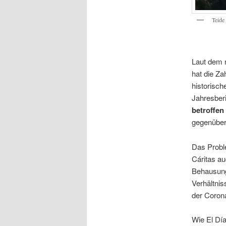
Teide 
Laut dem n
hat die Za
historisch
Jahresber
betroffen
gegenüber
Das Proble
Cáritas a
Behausunge
Verhältnis
der Coron
Wie El Día