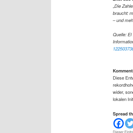
„
Die Zahle
braucht: 
– und meh
Quelle: El
Informati
122503738
Kommentar
Diese Entw
rekordhoh
wider, sond
lokalen In
Spread th
Dieser Eint