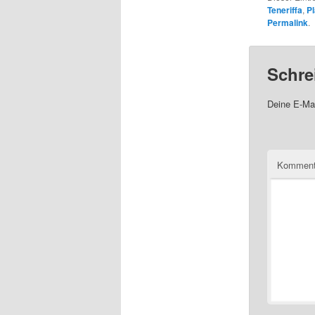
Teneriffa
,
Pl
Permalink
.
Schre
Deine E-Mai
Komment