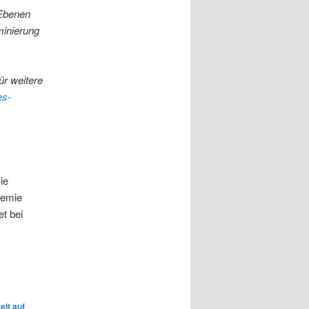
 Ebenen
minierung
ür weitere
es-
ie
demie
et bei
eit auf