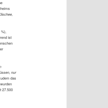
ne
enheims
lischee,
 %),
rend ist
Menschen
er
n
üssen, nur
t zudem das
 wurden
it 27.500