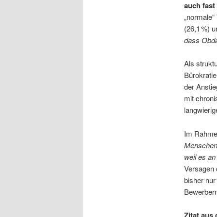
auch fas
„normale“ 
(26,1 %) u
dass Obda
Als strukt
Bürokratie
der Ansti
mit chron
langwieri
Im Rahmen 
Menschenre
weil es a
Versagen 
bisher nur
Bewerbern 
Zitat aus