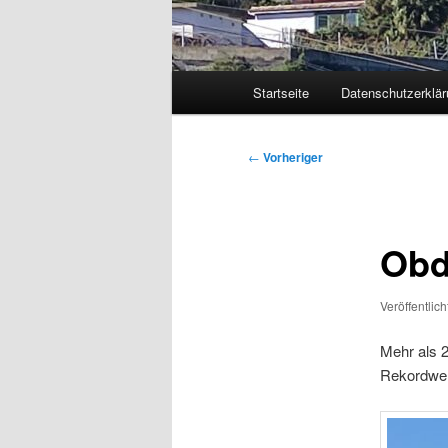
Hauptmenü
Startseite
Datenschutzerklär
Zum
primären
Beitragsnavigation
←
Vorheriger
Inhalt
springen
Obd
Veröffentlic
Mehr als 2
Rekordwer