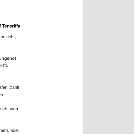
 Teneriffa
bezieht,
nungsnot
 23%
fen, zählt
en
n
 sich nach
nen), aber