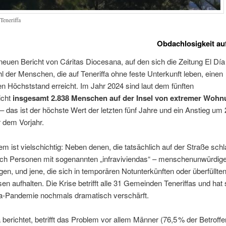
Teneriffa
Obdachlosigkeit auf
euen Bericht von Cáritas Diocesana, auf den sich die Zeitung El Día 
hl der Menschen, die auf Teneriffa ohne feste Unterkunft leben, einen
en Höchststand erreicht. Im Jahr 2024 sind laut dem fünften
icht
insgesamt 2.838 Menschen auf der Insel von extremer Woh
– das ist der höchste Wert der letzten fünf Jahre und ein Anstieg um
 dem Vorjahr.
m ist vielschichtig: Neben denen, die tatsächlich auf der Straße schla
uch Personen mit sogenannten „infraviviendas“ – menschenunwürdig
n, und jene, die sich in temporären Notunterkünften oder überfüllte
sen aufhalten. Die Krise betrifft alle 31 Gemeinden Teneriffas und hat
a-Pandemie nochmals dramatisch verschärft.
 berichtet, betrifft das Problem vor allem Männer (76,5 % der Betroffe