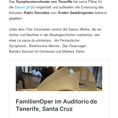
Das
Symphonieorchester von Teneriffa
hat seine Pläne für
die
Saison 25/26
vorgestellt und außerdem die Ernennung des
Asturiers
Pablo González
zum
Ersten Gastdirigenten
bekannt
gegeben .
Unter dem Titel
Visionaries
vereint die Saison Werke, die ein
Vorher und Nachher in der Musikgeschichte markierten, wie
etwa
Le sacre du printemps
, die
Fantastische
Symphonie
, Beethovens
Neunte , Der
Feuervogel
,
Bartóks
Konzert für Orchester
und Mahlers
Vierte
.