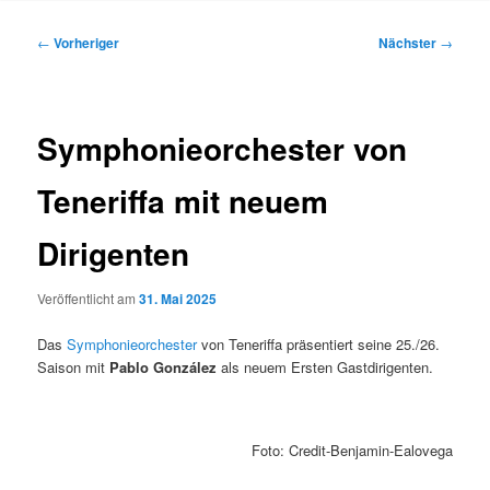
Inhalt
Beitragsnavigation
←
Vorheriger
Nächster
→
springen
Symphonieorchester von
Teneriffa mit neuem
Dirigenten
Veröffentlicht am
31. Mai 2025
Das
Symphonieorchester
von Teneriffa präsentiert seine 25./26.
Saison mit
Pablo González
als neuem Ersten Gastdirigenten.
Foto: Credit-Benjamin-Ealovega