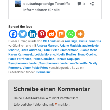
Spread the love
Dieser Eintrag wurde von
CRAdmin
unter
Ausflüge
,
Kultur
,
Teneriffa
veröffentlicht und mit
Andrea Marcon
,
Ariane Matiakh
,
auditorio de
tenerife
,
Clara Andrada
,
Frank Peter Zimmermann
,
Juanjo Mena
,
Karen Kamensek
,
Leticia Moreno
,
Noelia Rodiles
,
Nuno Coelho
,
Pablo Ferrández
,
Pablo González
,
Renaud Capuçon
,
Symphonieorchester
,
Symphonieorchester von Teneriffa
,
Vasily
Petrenko
,
Víctor Pablo Pérez
verschlagwortet. Setze ein
Lesezeichen für den
Permalink
.
Schreibe einen Kommentar
Deine E-Mail-Adresse wird nicht veröffentlicht.
*
Erforderliche Felder sind mit
markiert