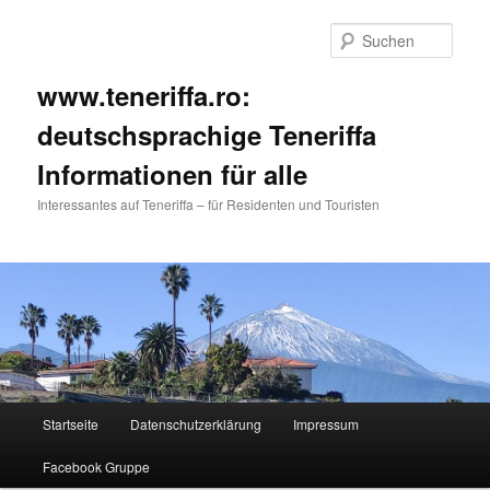
Such
www.teneriffa.ro:
deutschsprachige Teneriffa
Informationen für alle
Interessantes auf Teneriffa – für Residenten und Touristen
Hauptmenü
Startseite
Datenschutzerklärung
Impressum
Zum
Facebook Gruppe
primären