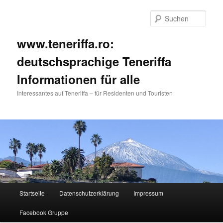
Such
www.teneriffa.ro:
deutschsprachige Teneriffa
Informationen für alle
Interessantes auf Teneriffa – für Residenten und Touristen
Hauptmenü
Startseite
Datenschutzerklärung
Impressum
Zum
Facebook Gruppe
primären