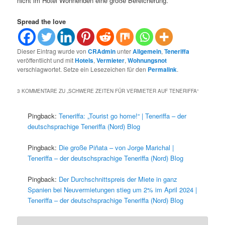
nicht im Hotel Wohnenden eine große Bereicherung.
Spread the love
Dieser Eintrag wurde von
CRAdmin
unter
Allgemein
,
Teneriffa
veröffentlicht und mit
Hotels
,
Vermieter
,
Wohnungsnot
verschlagwortet. Setze ein Lesezeichen für den
Permalink
.
3 KOMMENTARE ZU „
SCHWERE ZEITEN FÜR VERMIETER AUF TENERIFFA
“
Pingback:
Teneriffa: „Tourist go home!“ | Teneriffa – der
deutschsprachige Teneriffa (Nord) Blog
Pingback:
Die große Piñata – von Jorge Marichal |
Teneriffa – der deutschsprachige Teneriffa (Nord) Blog
Pingback:
Der Durchschnittspreis der Miete in ganz
Spanien bei Neuvermietungen stieg um 2% im April 2024 |
Teneriffa – der deutschsprachige Teneriffa (Nord) Blog