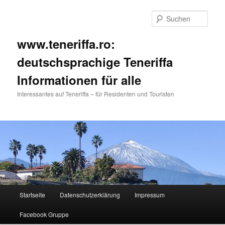
Such
www.teneriffa.ro:
deutschsprachige Teneriffa
Informationen für alle
Interessantes auf Teneriffa – für Residenten und Touristen
Hauptmenü
Startseite
Datenschutzerklärung
Impressum
Zum
Facebook Gruppe
primären