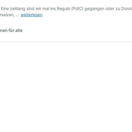
Eine zeitlang sind wir mal ins Regulo (PdlC) gegangen oder zu Dond
Anständige,
ersalzen, …
weiterlesen
traditionelle
Kanarische
en für alle
Küche