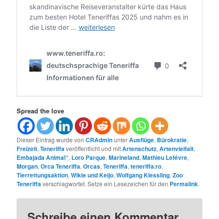
Spread the love
Dieser Eintrag wurde von
CRAdmin
unter
Ausflüge
,
Bürokratie
,
Freizeit
,
Teneriffa
veröffentlicht und mit
Artenschutz
,
Artenvielfalt
,
Embajada Animal“
,
Loro Parque
,
Marineland
,
Mathieu Lefévre
,
Morgan
,
Orca Teneriffa
,
Orcas
,
Teneriffa
,
teneriffa.ro
,
Tierrettungsaktion
,
Wikie und Keijo
,
Wolfgang Kiessling
,
Zoo
Teneriffa
verschlagwortet. Setze ein Lesezeichen für den
Permalink
.
Schreibe einen Kommentar