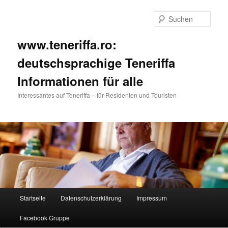
Such
www.teneriffa.ro:
deutschsprachige Teneriffa
Informationen für alle
Interessantes auf Teneriffa – für Residenten und Touristen
Hauptmenü
Startseite
Datenschutzerklärung
Impressum
Zum
Facebook Gruppe
primären